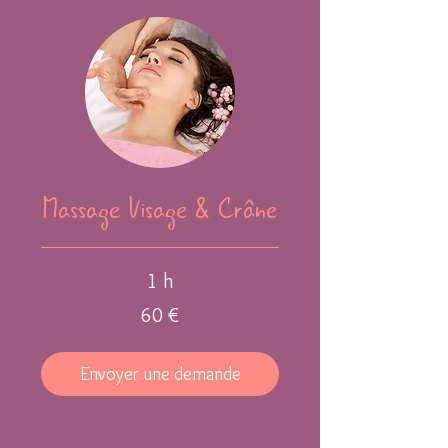
Massage Visage & Crâne
1 h
60
60 €
euros
Envoyer une demande