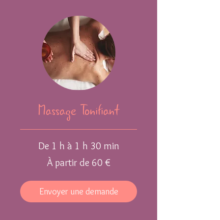
Massage Tonifiant
De 1 h à 1 h 30 min
À
À partir de 60 €
partir
de
60
euros
Envoyer une demande