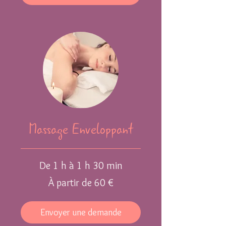
Massage Enveloppant
De 1 h à 1 h 30 min
À
À partir de 60 €
partir
de
60
euros
Envoyer une demande