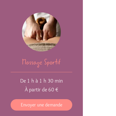
Massage Sportif
De 1 h à 1 h 30 min
À
À partir de 60 €
partir
de
60
euros
Envoyer une demande